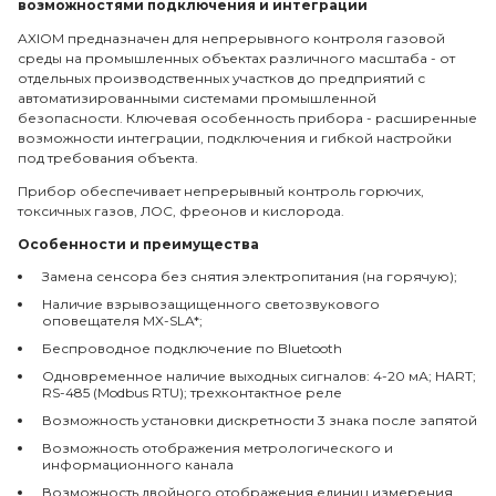
возможностями подключения и интеграции
AXIOM предназначен для непрерывного контроля газовой
среды на промышленных объектах различного масштаба - от
отдельных производственных участков до предприятий с
автоматизированными системами промышленной
безопасности. Ключевая особенность прибора - расширенные
возможности интеграции, подключения и гибкой настройки
под требования объекта.
Прибор обеспечивает непрерывный контроль горючих,
токсичных газов, ЛОС, фреонов и кислорода.
Особенности и преимущества
Замена сенсора без снятия электропитания (на горячую);
Наличие взрывозащищенного светозвукового
оповещателя MX-SLA*;
Беспроводное подключение по Bluetooth
Одновременное наличие выходных сигналов: 4-20 мА; HART;
RS-485 (Modbus RTU); трехконтактное реле
Возможность установки дискретности 3 знака после запятой
Возможность отображения метрологического и
информационного канала
Возможность двойного отображения единиц измерения