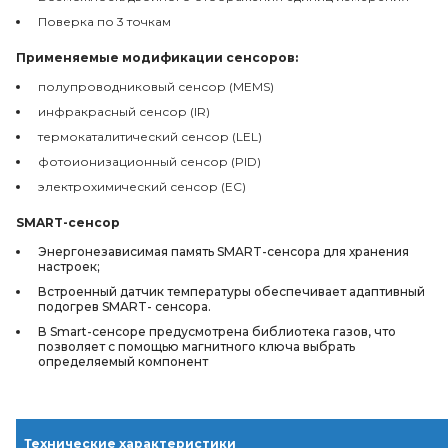
Поверка по 3 точкам
Применяемые модификации сенсоров:
полупроводниковый сенсор (MEMS)
инфракрасный сенсор (IR)
термокаталитический сенсор (LEL)
фотоионизационный сенсор (PID)
электрохимический сенсор (EC)
SMART-
сенсор
Энергонезависимая память SMART-сенсора для хранения
настроек;
Встроенный датчик температуры обеспечивает адаптивный
подогрев SMART- сенсора.
В Smart-сенсоре предусмотрена библиотека газов, что
позволяет с помощью магнитного ключа выбрать
определяемый компонент
Технические характеристики