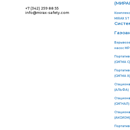
(МИРА
+7 (342) 259 88 55
info@mirax-safety.com
Комплекс
MIRAX ST
Систе
Газоа
Взрывоз
насос MP-
Портатив
(СИГМА C
Портатив
(СИГМА Х
Стациона
(АЛЬФА)
Стациона
(СИГНАЛ)
Стациона
(АКСИОМ
Портатив