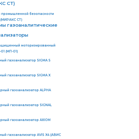
КС СТ)
 промышленной безопасности
 (МИРАКС СТ)
мы газоаналитические
нализаторы
ащищенный моторизированный
01 (МП-01)
ный газоанализатор SIGMA S
)
ный газоанализатор SIGMA X
)
рный газоанализатор ALPHA
рный газоанализатор SIGNAL
рный газоанализатор AXIOM
)
ный газоанализатор AVIS X4 (АВИС